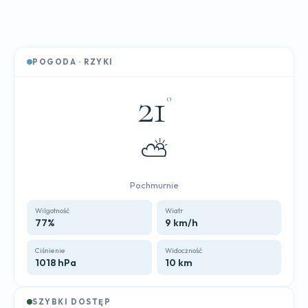
POGODA · RZYKI
21
°
⛅
Pochmurnie
Wilgotność
Wiatr
77%
9 km/h
Ciśnienie
Widoczność
1018 hPa
10 km
SZYBKI DOSTĘP