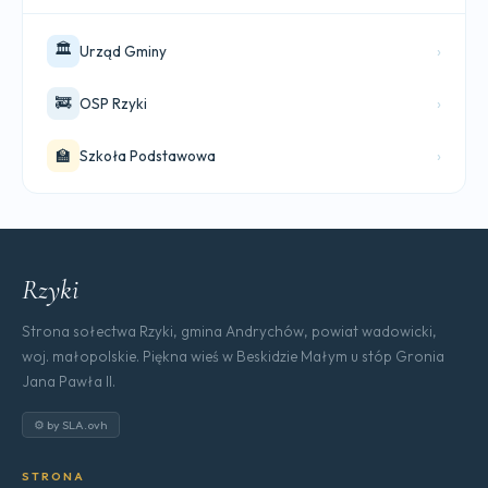
🏛️
›
Urząd Gminy
🚒
›
OSP Rzyki
🏫
›
Szkoła Podstawowa
Rzyki
Strona sołectwa Rzyki, gmina Andrychów, powiat wadowicki,
woj. małopolskie. Piękna wieś w Beskidzie Małym u stóp Gronia
Jana Pawła II.
⚙ by SLA.ovh
STRONA