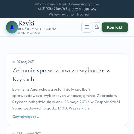
Portal działa · Rzyki, Gmina Andrychów
⛅ 21°C
🌬️ 9 km/h E
💧 77%
⚒️ 1018 hPa
Wstaw reklamę
Noclegi
Rzyki
🌲
🔍
☰
Kontakt
BESKID MAŁY · GMINA
ANDRYCHÓW
📅 04 maj 2011
Zebranie sprawozdawczo-wyborcze w
Rzykach.
Burmistrz Andrychowa ustalił daty spotkań
sprawozdawczo-wyborczych w naszej gminie. Zebranie w
Rzykach odbędzie się w dniu 28 maja 2011 r. w Zespole Szkół
Samorządowych o godz. 17.00. Wszystkich...
Czytaj więcej →
📅 27 kwiecień 2011