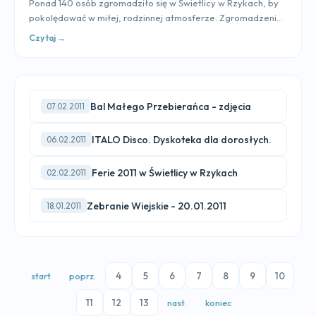
Ponad 140 osób zgromadziło się w Świetlicy w Rzykach, by
pokolędować w miłej, rodzinnej atmosferze. Zgromadzeni...
Czytaj →
Bal Małego Przebierańca - zdjęcia
07.02.2011
ITALO Disco. Dyskoteka dla dorosłych.
06.02.2011
Ferie 2011 w Świetlicy w Rzykach
02.02.2011
Zebranie Wiejskie - 20.01.2011
18.01.2011
4
5
6
7
8
9
10
start
poprz.
11
12
13
nast.
koniec