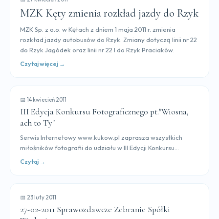
MZK Kęty zmienia rozkład jazdy do Rzyk
MZK Sp. z o.o. w Kętach z dniem 1 maja 2011 r. zmienia
rozkład jazdy autobusów do Rzyk. Zmiany dotyczą linii nr 22
do Rzyk Jagódek oraz linii nr 22 I do Rzyk Praciaków.
Czytaj więcej →
📅 14 kwiecień 2011
III Edycja Konkursu Fotograficznego pt."Wiosna,
ach to Ty"
Serwis Internetowy www.kukow.pl zaprasza wszystkich
miłośników fotografii do udziału w III Edycji Konkursu...
Czytaj →
📅 23 luty 2011
27-02-2011 Sprawozdawcze Zebranie Spółki