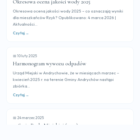
Okresowa ocena jakości wody 2025
Okresowa ocena jakości wody 2025 – co oznaczają wyniki
dla mieszkańców Rzyk? Opublikowano: 4 marca 2026 |
Aktualności...
Czytaj →
📅 10 luty 2025
Harmonogram wywozu odpadów
Urząd Miejski w Andrychowie, że w miesiącach marzec –
kwiecień 2025 r. na terenie Gminy Andrychów nastąpi
zbiórka...
Czytaj →
📅 24 marzec 2025
13 Sesja Rady Miejskiej (2025)
13 Sesja Rady Miejskiej odbędzie się 26 marca 2025 r. w