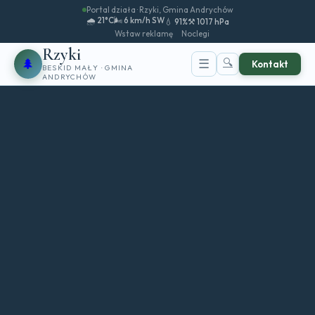
Portal działa · Rzyki, Gmina Andrychów
🌧️ 21°C
🌬️ 6 km/h SW
💧 91%
⚒️ 1017 hPa
Wstaw reklamę
Noclegi
Rzyki
🌲
🔍
☰
Kontakt
BESKID MAŁY · GMINA
ANDRYCHÓW