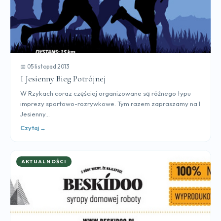
📅 05 listopad 2013
I Jesienny Bieg Potrójnej
W Rzykach coraz częściej organizowane są różnego typu
imprezy sportowo-rozrywkowe. Tym razem zapraszamy na I
Jesienny...
Czytaj →
AKTUALNOŚCI