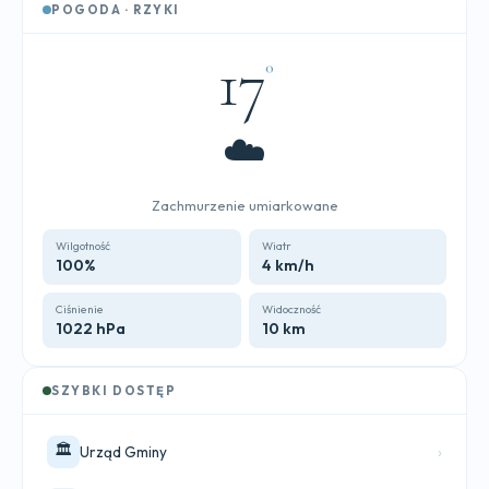
POGODA · RZYKI
17
°
☁️
Zachmurzenie umiarkowane
Wilgotność
Wiatr
100%
4 km/h
Ciśnienie
Widoczność
1022 hPa
10 km
SZYBKI DOSTĘP
🏛️
›
Urząd Gminy