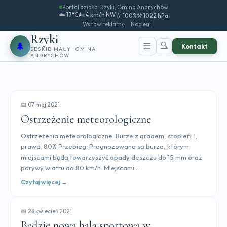
Portal działa · Rzyki, Gmina Andrychów
☁️ 17°C
🌬️ 4 km/h NW
💧 100%
⚒️ 1022 hPa
Wstaw reklamę
Noclegi
Rzyki
🌲
🔍
☰
Kontakt
BESKID MAŁY · GMINA
ANDRYCHÓW
📅 07 maj 2021
Ostrzeżenie meteorologiczne
Ostrzeżenia meteorologiczne: Burze z gradem, stopień: 1,
prawd. 80% Przebieg: Prognozowane są burze, którym
miejscami będą towarzyszyć opady deszczu do 15 mm oraz
porywy wiatru do 80 km/h. Miejscami...
Czytaj więcej →
📅 28 kwiecień 2021
Będzie nowa hala sportowa w