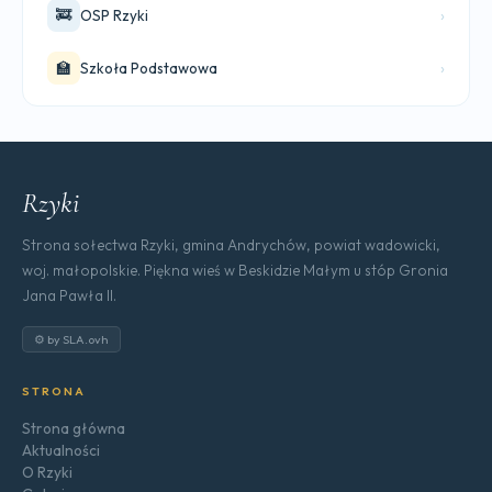
🚒
›
OSP Rzyki
🏫
›
Szkoła Podstawowa
Rzyki
Strona sołectwa Rzyki, gmina Andrychów, powiat wadowicki,
woj. małopolskie. Piękna wieś w Beskidzie Małym u stóp Gronia
Jana Pawła II.
⚙ by SLA.ovh
STRONA
Strona główna
Aktualności
O Rzyki