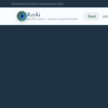
Portal działa · Rzyki, Gmina Andrychów
Rzyki
🌲
Start
Akt
BESKID MAŁY · GMINA ANDRYCHÓW