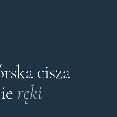
rska cisza
cie
ręki