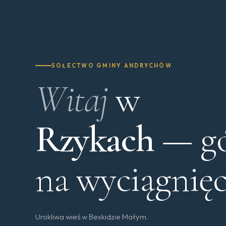
SOŁECTWO GMINY ANDRYCHÓW
Witaj
w
Rzykach
— gó
na wyciągnię
Urokliwa wieś w Beskidzie Małym.