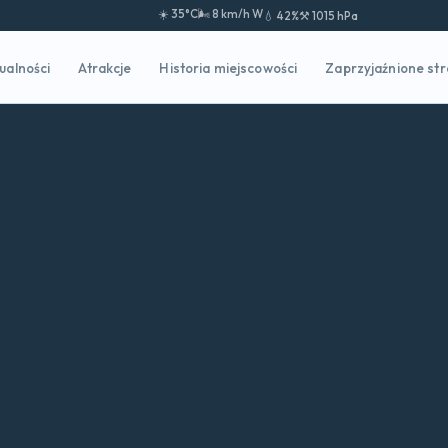
☀️ 35°C
🌬️ 8 km/h W
💧 42%
⚒️ 1015 hPa
ualności
Atrakcje
Historia miejscowości
Zaprzyjaźnione st