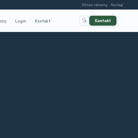
Wstaw reklamę
Noclegi
🔍
Kontakt
rony
Login
Kontakt