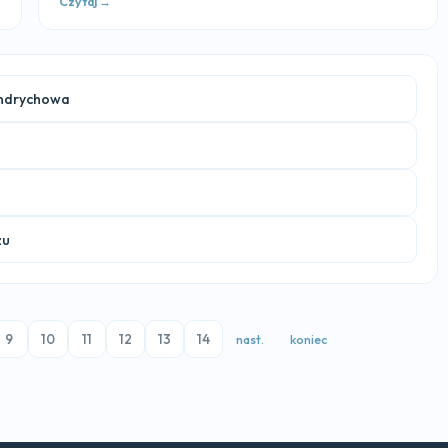
Czytaj →
Andrychowa
zu
9
10
11
12
13
14
nast.
koniec