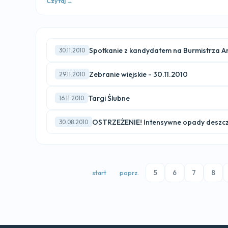
Czytaj →
Spotkanie z kandydatem na Burmistrza 
30.11.2010
Zebranie wiejskie - 30.11.2010
29.11.2010
Targi Ślubne
16.11.2010
OSTRZEŻENIE! Intensywne opady deszc
30.08.2010
5
6
7
8
start
poprz.