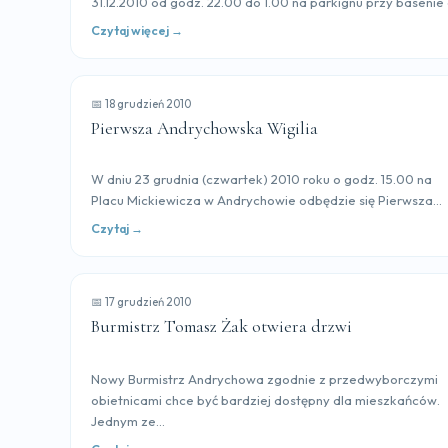
31.12.2010 od godz. 22.00 do 1.00 na parkignu przy basenie 
Czytaj więcej →
📅 18 grudzień 2010
Pierwsza Andrychowska Wigilia
W dniu 23 grudnia (czwartek) 2010 roku o godz. 15.00 na
Placu Mickiewicza w Andrychowie odbędzie się Pierwsza...
Czytaj →
📅 17 grudzień 2010
Burmistrz Tomasz Żak otwiera drzwi
Nowy Burmistrz Andrychowa zgodnie z przedwyborczymi
obietnicami chce być bardziej dostępny dla mieszkańców.
Jednym ze...