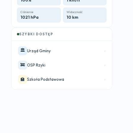
100%
1 km/h
Ciśnienie
Widoczność
1021 hPa
10 km
SZYBKI DOSTĘP
🏛️
›
Urząd Gminy
🚒
›
OSP Rzyki
🏫
›
Szkoła Podstawowa