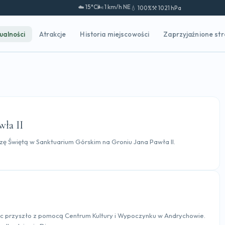
☁️ 15°C
🌬️ 1 km/h NE
💧 100%
⚒️ 1021 hPa
ualności
Atrakcje
Historia miejscowości
Zaprzyjaźnione st
ła II
zę Świętą w Sanktuarium Górskim na Groniu Jana Pawła II.
oc przyszło z pomocą Centrum Kultury i Wypoczynku w Andrychowie.