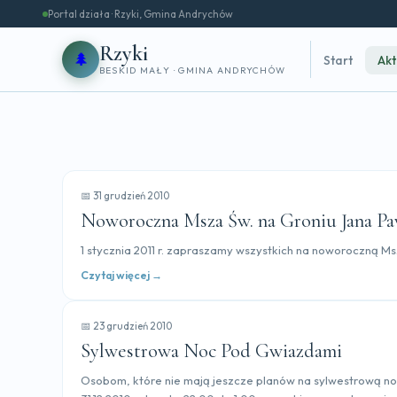
Portal działa · Rzyki, Gmina Andrychów
Rzyki
🌲
Start
Akt
BESKID MAŁY · GMINA ANDRYCHÓW
📅 31 grudzień 2010
Noworoczna Msza Św. na Groniu Jana Paw
1 stycznia 2011 r. zapraszamy wszystkich na noworoczną Ms
Czytaj więcej →
📅 23 grudzień 2010
Sylwestrowa Noc Pod Gwiazdami
Osobom, które nie mają jeszcze planów na sylwestrową n