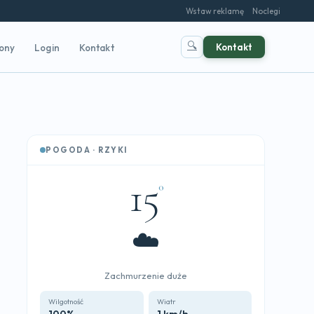
Wstaw reklamę
Noclegi
🔍
Kontakt
rony
Login
Kontakt
POGODA · RZYKI
15
°
☁️
Zachmurzenie duże
Wilgotność
Wiatr