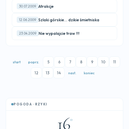
Atrakcje
30.07.2009
Szlaki górskie... dzikie śmietniska
12.06.2009
Nie wypalajcie traw !!!
23.04.2009
5
6
7
8
9
10
11
start
poprz.
12
13
14
nast.
koniec
POGODA · RZYKI
16
°