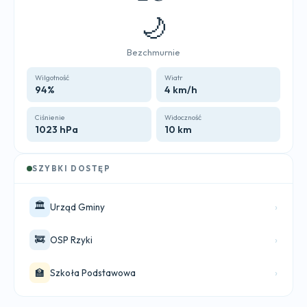
🌙
Bezchmurnie
Wilgotność
Wiatr
94%
4 km/h
Ciśnienie
Widoczność
1023 hPa
10 km
SZYBKI DOSTĘP
🏛️
›
Urząd Gminy
🚒
›
OSP Rzyki
🏫
›
Szkoła Podstawowa