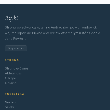
Rzyki
Strona sołectwa Rzyki, gmina Andrychów, powiat wadowicki,
woj. małopolskie. Piękna wieś w Beskidzie Małym u stóp Gronia
Jana Pawła II.
⚙ by SLA.ovh
STRONA
Strona główna
Aktualności
O Rzyki
Galeria
TURYSTYKA
Noclegi
Szlaki