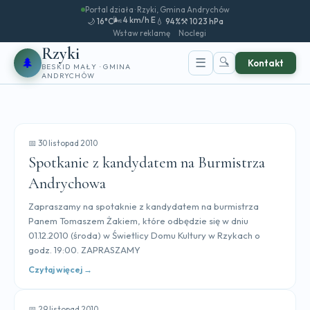
Portal działa · Rzyki, Gmina Andrychów
🌬️ 4 km/h E
🌙 16°C
💧 94%
⚒️ 1023 hPa
Wstaw reklamę
Noclegi
Rzyki
🌲
🔍
☰
Kontakt
BESKID MAŁY · GMINA
ANDRYCHÓW
📅 30 listopad 2010
Spotkanie z kandydatem na Burmistrza
Andrychowa
Zapraszamy na spotaknie z kandydatem na burmistrza
Panem Tomaszem Żakiem, które odbędzie się w dniu
01.12.2010 (środa) w Świetlicy Domu Kultury w Rzykach o
godz. 19:00. ZAPRASZAMY
Czytaj więcej →
📅 29 listopad 2010