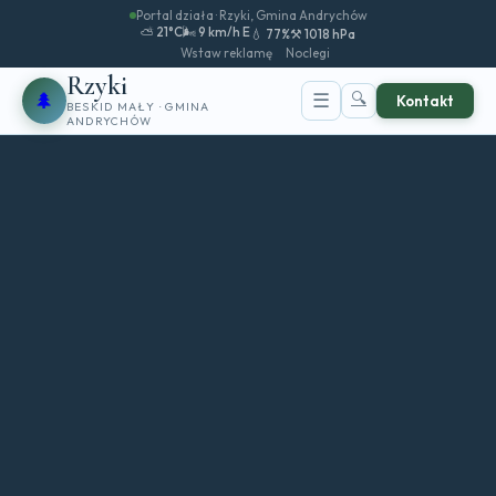
Portal działa · Rzyki, Gmina Andrychów
⛅ 21°C
🌬️ 9 km/h E
💧 77%
⚒️ 1018 hPa
Wstaw reklamę
Noclegi
Rzyki
🌲
🔍
☰
Kontakt
BESKID MAŁY · GMINA
ANDRYCHÓW