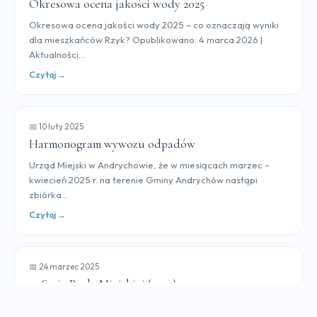
Okresowa ocena jakości wody 2025
Okresowa ocena jakości wody 2025 – co oznaczają wyniki
dla mieszkańców Rzyk? Opublikowano: 4 marca 2026 |
Aktualności...
Czytaj →
📅 10 luty 2025
Harmonogram wywozu odpadów
Urząd Miejski w Andrychowie, że w miesiącach marzec –
kwiecień 2025 r. na terenie Gminy Andrychów nastąpi
zbiórka...
Czytaj →
📅 24 marzec 2025
13 Sesja Rady Miejskiej (2025)
13 Sesja Rady Miejskiej odbędzie się 26 marca 2025 r. w