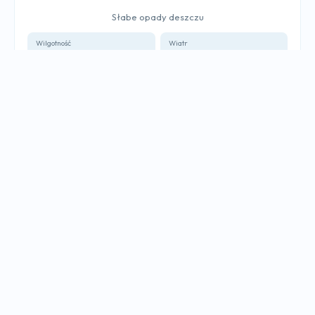
Słabe opady deszczu
Wilgotność
Wiatr
88%
6 km/h
Ciśnienie
Widoczność
1020 hPa
10 km
SZYBKI DOSTĘP
🏛️
›
Urząd Gminy
🚒
›
OSP Rzyki
🏫
›
Szkoła Podstawowa