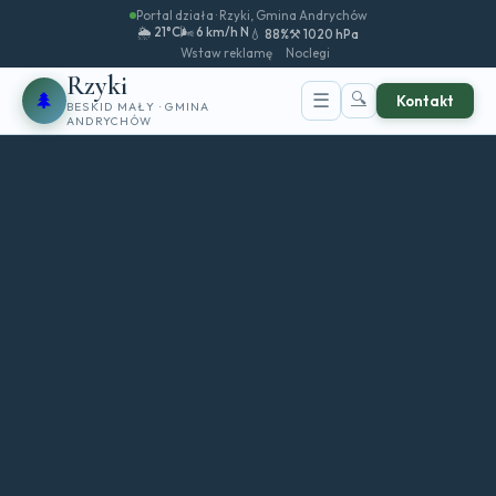
Portal działa · Rzyki, Gmina Andrychów
🌦️ 21°C
🌬️ 6 km/h N
💧 88%
⚒️ 1020 hPa
Wstaw reklamę
Noclegi
Rzyki
🌲
🔍
☰
Kontakt
BESKID MAŁY · GMINA
ANDRYCHÓW