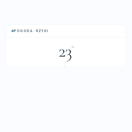
POGODA · RZYKI
23
°
☁️
Zachmurzenie umiarkowane
Wilgotność
Wiatr
75%
7 km/h
Ciśnienie
Widoczność
1014 hPa
10 km