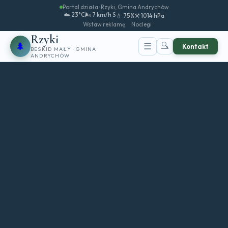
Portal działa · Rzyki, Gmina Andrychów
☁️ 23°C
🌬️ 7 km/h S
💧 75%
⚒️ 1014 hPa
Wstaw reklamę
Noclegi
Rzyki
🌲
🔍
☰
Kontakt
BESKID MAŁY · GMINA
ANDRYCHÓW